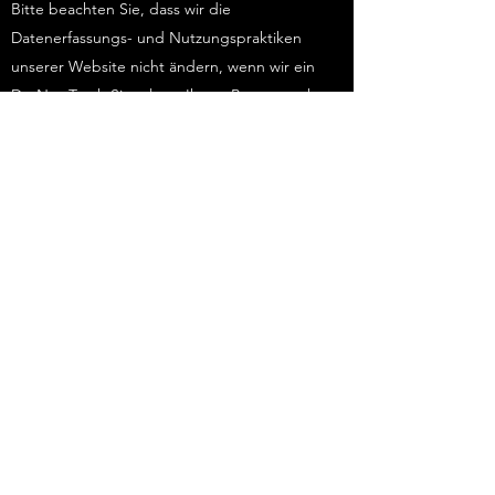
Bitte beachten Sie, dass wir die
Datenerfassungs- und Nutzungspraktiken
unserer Website nicht ändern, wenn wir ein
Do-Not-Track-Signal von Ihrem Browser sehen.
DEINE RECHTE
Wenn Sie in Europa ansässig sind, haben Sie
das Recht, auf die personenbezogenen Daten
zuzugreifen, die wir über Sie gespeichert
haben, und zu verlangen, dass Ihre
personenbezogenen Daten korrigiert,
aktualisiert oder gelöscht werden. Wenn Sie
von diesem Recht Gebrauch machen möchten,
kontaktieren Sie uns bitte unter Verwendung
der nachstehenden Angaben.
Wenn Sie in Europa ansässig sind, stellen wir