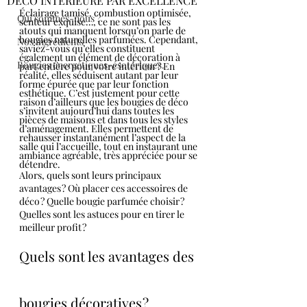
DÉCO INTÉRIEURE PAR EXCELLENCE
Éclairage tamisé, combustion optimisée, 
Qui sommes-nous ?
senteur exquise…, ce ne sont pas les 
atouts qui manquent lorsqu’on parle de 
bougies naturelles parfumées. Cependant, 
Nos ingrédients
saviez-vous qu’elles constituent 
également un élément de décoration à 
Bougies énergétiques-ésotériques.
part entière pour votre intérieur ? En 
réalité, elles séduisent autant par leur 
forme épurée que par leur fonction 
esthétique. C’est justement pour cette 
raison d’ailleurs que les bougies de déco 
s’invitent aujourd’hui dans toutes les 
pièces de maisons et dans tous les styles 
d’aménagement. Elles permettent de 
rehausser instantanément l’aspect de la 
salle qui l’accueille, tout en instaurant une 
ambiance agréable, très appréciée pour se 
détendre.
Alors, quels sont leurs principaux 
avantages ? Où placer ces accessoires de 
déco ? Quelle bougie parfumée choisir ? 
Quelles sont les astuces pour en tirer le 
meilleur profit ?
Quels sont les avantages des 
bougies décoratives ?