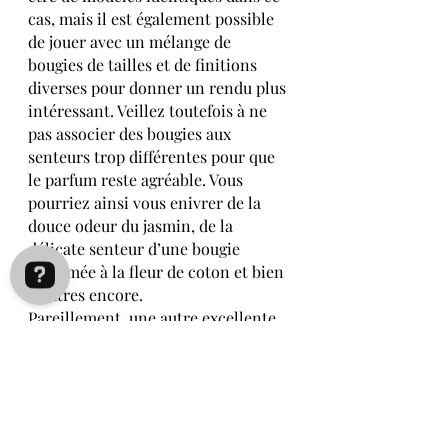
cas, mais il est également possible 
de jouer avec un mélange de 
bougies de tailles et de finitions 
diverses pour donner un rendu plus 
intéressant. Veillez toutefois à ne 
pas associer des bougies aux 
senteurs trop différentes pour que 
le parfum reste agréable
. Vous 
pourriez ainsi vous enivrer de la 
douce odeur du jasmin, de la 
délicate senteur d’une bougie 
parfumée à la fleur de coton et bien 
d’autres encore.
Pareillement, une autre excellente 
astuce consiste à disposer les 
bougies sur le dessus d’un plateau 
miroir parmi d’autres objets et 
éléments de déco. Placez 
l’ensemble sur la table basse pour 