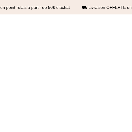
 point relais à partir de 50€ d'achat ⛟ Livraison OFFERTE en po
le page
Boutique
Boutique
Nouvelle page
Boutique
Boutique
B