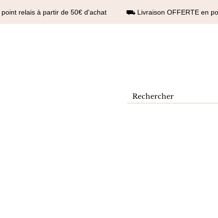
int relais à partir de 50€ d'achat ⛟ Livraison OFFERTE en point
Kontakt
Se connecter
outique
Mehr
Résultats de recherche