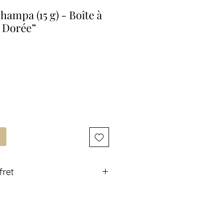
ampa (15 g) - Boîte à
 Dorée”
fret
on effet bois noir, décorée d’une petite
cens Nag Champa, réputé pour son