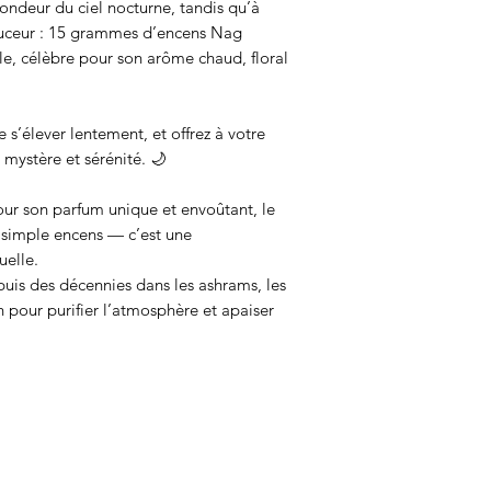
fondeur du ciel nocturne, tandis qu’à
douceur : 15 grammes d’encens Nag
le, célèbre pour son arôme chaud, floral
 s’élever lentement, et offrez à votre
mystère et sérénité. 🌙
ur son parfum unique et envoûtant, le
simple encens — c’est une
uelle.
depuis des décennies dans les ashrams, les
n pour purifier l’atmosphère et apaiser
 rare et précieux :
a fragrance douce et exotique, s’allie à
ésines naturelleset parfois d’un soupçon
parfum chaud, légèrement sucré, à la fois