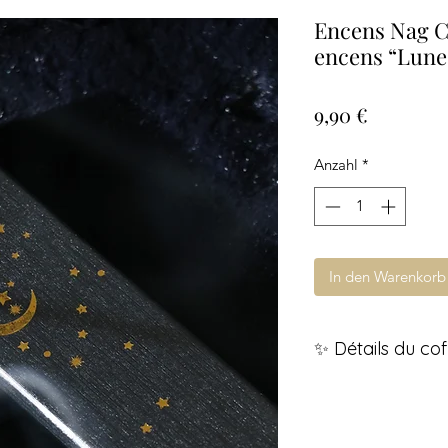
Encens Nag Ch
encens “Lune
Preis
9,90 €
Anzahl
*
In den Warenkorb
✨ Détails du cof
Boîte rigide en cart
lune dorée
Contient 15 g d’en