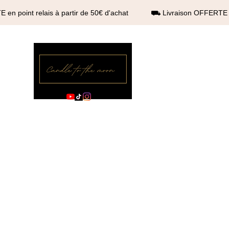
 en point relais à partir de 50€ d'achat ⛟ Livraison OFFERTE en
Kerze zum Mond®
Offizieller Shop
Heim
Kerzen
Boutique
Nouvelle page
Boutique
Nouvel