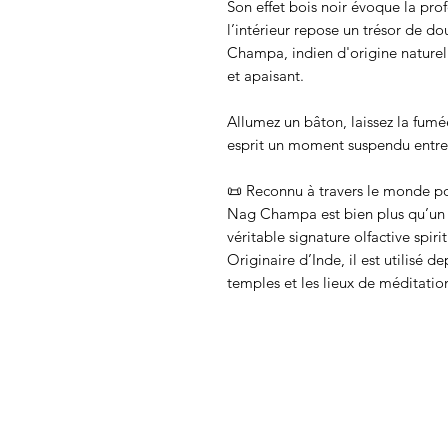
Son effet bois noir évoque la pro
l’intérieur repose un trésor de 
Champa, indien d'origine naturel
et apaisant.
Allumez un bâton, laissez la fumée
esprit un moment suspendu entre 
📜 Reconnu à travers le monde po
Nag Champa est bien plus qu’un 
véritable signature olfactive spirit
Originaire d’Inde, il est utilisé 
temples et les lieux de méditatio
l’esprit.
Son secret réside dans un mélange
la fleur de champa (plumeria), à l
des notes de bois de santal, de r
d’huiles florales.
Cette composition lui confère un 