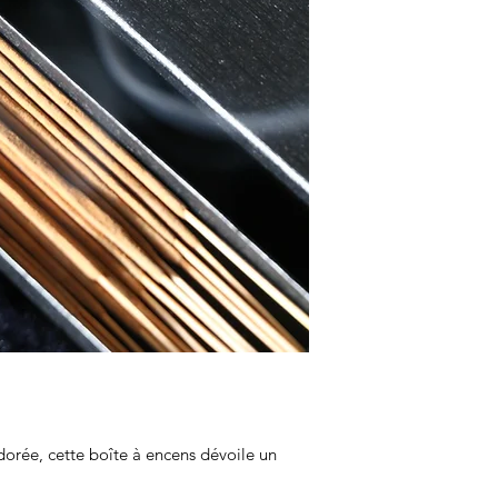
parfum envoûtant
Idéale pour accompa
instants de détente
Dimensions : format 
Cette boîte n’est pas qu
calme, un petit autel à 
Sa lune dorée rappelle l
intérieure.
Que ce soit pour soi ou 
dans tout espace de bie
 dorée, cette boîte à encens dévoile un