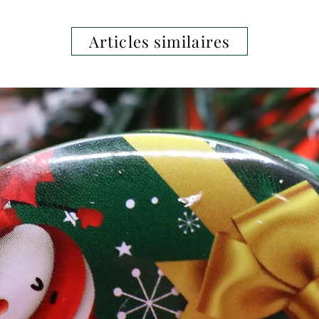
econnaissable.
Articles similaires
pa évoque le calme intérieur, la
ient.
e plus apprécié dans le monde, souvent
a, les rituels ou simplement pour
e douce et positive. 🌙