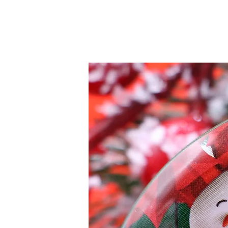
floral et boisé, immédiatement r
Plus qu’une senteur, le Nag Cham
spiritualité et la nostalgie de l’Or
C’est l’encens le plus connu et l
utilisé pour la méditation, le yog
embaumer la maison d’une énergi
Vendu sans le porte-encens