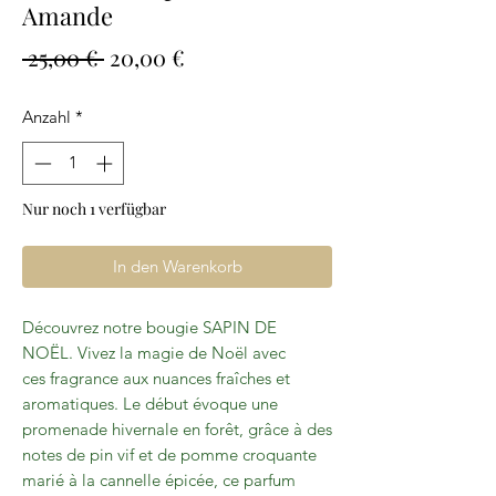
Amande
Standardpreis
Sale-
 25,00 € 
20,00 €
Preis
Anzahl
*
Nur noch 1 verfügbar
In den Warenkorb
Découvrez notre bougie SAPIN DE
NOËL. Vivez la magie de Noël avec
ces fragrance aux nuances fraîches et
aromatiques. Le début évoque une
promenade hivernale en forêt, grâce à des
notes de pin vif et de pomme croquante
marié à la cannelle épicée, ce parfum