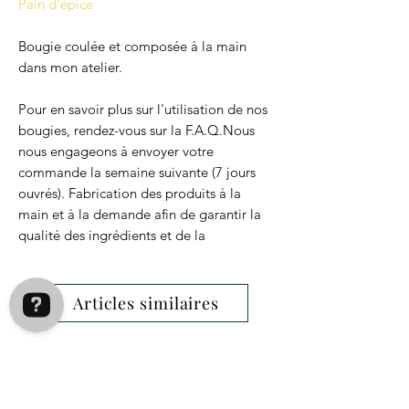
Pain d'épice
Bougie coulée et composée à la main
dans mon atelier.
Pour en savoir plus sur l'utilisation de nos
bougies, rendez-vous sur la F.A.Q.Nous
nous engageons à envoyer votre
commande la semaine suivante (7 jours
ouvrés). Fabrication des produits à la
main et à la demande afin de garantir la
qualité des ingrédients et de la
confection.
Conseil d'utilisation pour la première
Articles similaires
utilisation : Laisser bruler minimum 1
heure afin que la cire fonde sur toute la
surface.