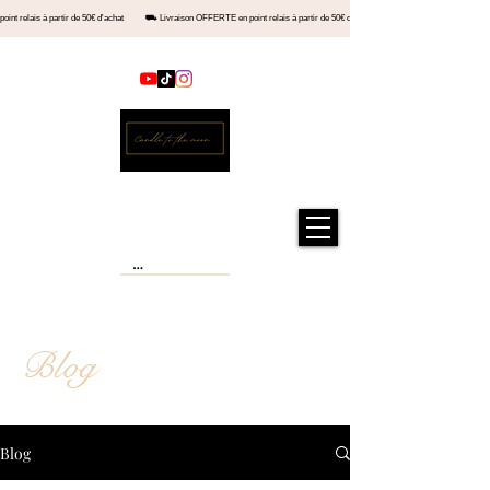
en point relais à partir de 50€ d'achat ⛟ Livraison OFFERTE en point relais à partir de 50€ d'achat ⛟ Livraiso
Contact
Official store
Candle to the moon®
Blog
Blog