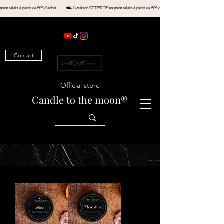
en point relais à partir de 50€ d'achat ⛟ Livraison OFFERTE en point relais à partir de 50€ d'achat ⛟ Livraiso
Contact
Official store
Candle to the moon®