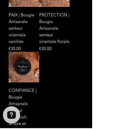
PAIX | Bougie
PROTECTION |
Artisanale
Bougie
senteur
Artisanale
orientale
senteur
vanillée
orientale florale
Price
Price
€30.00
€30.00
CONFIANCE |
Bougie
Artisanale
senteur
patchouli,
ambre et