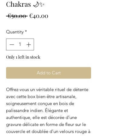
Chakras 🌙✨
Regular
Sale
 €50.00 
€40.00
Price
Price
Quantity
*
Only 1 left in stock
Add to Cart
Offrez-vous un véritable rituel de détente
avec cette box bien-être artisanale,
soigneusement conçue en bois de
palissandre indien. Élégante et
authentique, elle est décorée d’une
gravure délicate en forme de fleur sur le
couvercle et doublée d’un velours rouge à