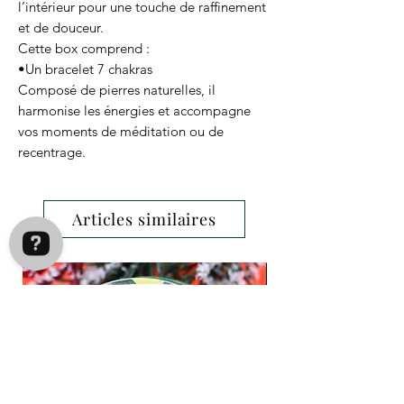
l’intérieur pour une touche de raffinement
et de douceur.
Cette box comprend :
•Un bracelet 7 chakras
Composé de pierres naturelles, il
harmonise les énergies et accompagne
vos moments de méditation ou de
recentrage.
•Un roll-on aux pierres naturelles
Rechargeable, il peut être rempli de vos
huiles essentielles préférées pour créer
Articles similaires
votre propre rituel d’aromathérapie.
•Un bâton de Palo Santo & un fagot de
sauge 7 chakras
Parfaits pour purifier votre espace,
favoriser la relaxation et éloigner les
énergies négatives. Le fagot est
accompagné d’une petite pierre en quartz
blanc, symbole de clarté et de pureté.
•Une mini-bougie parfumée au Tonka