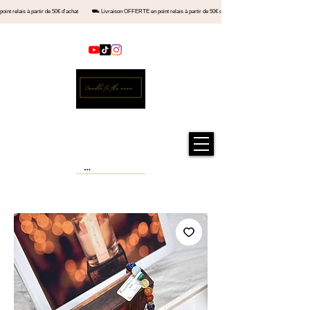
en point relais à partir de 50€ d'achat ⛟ Livraison OFFERTE en point relais à partir de 50€ d'achat ⛟ Livraiso
Contact
Official store
Candle to the moon®