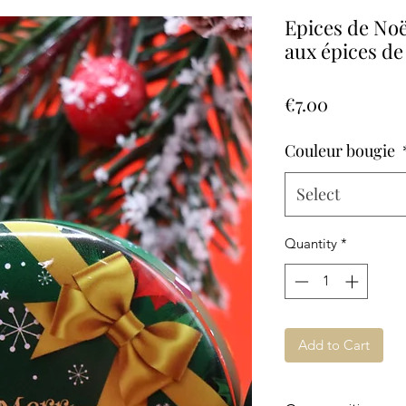
Epices de Noë
aux épices de
Price
€7.00
Couleur bougie
Select
Quantity
*
Add to Cart