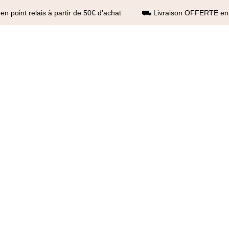
 point relais à partir de 50€ d'achat ⛟ Livraison OFFERTE en po
n®
elle page
Boutique
Boutique
Nouvelle page
Boutique
Boutique