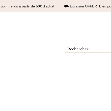
int relais à partir de 50€ d'achat ⛟ Livraison OFFERTE en point
Contact
Se connecter
Boutique
More
Résultats de recherche