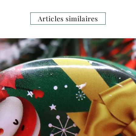
moyen format, mais un grand pouvoir
Articles similaires
faire entrer la magie de Noël dans votre
main dans mon atelier.
ion de nos bougies, rendez-vous sur la
votre commande la semaine suivante (7
n et à la demande afin de garantir la
onfection.
ière utilisation : Laisser bruler minimum 1
ute la surface.