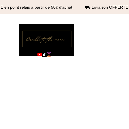
 en point relais à partir de 50€ d'achat ⛟ Livraison OFFERTE en
Candle to the moo
Official store
Home
Candles
Boutique
Nouvelle page
Boutique
Nouv