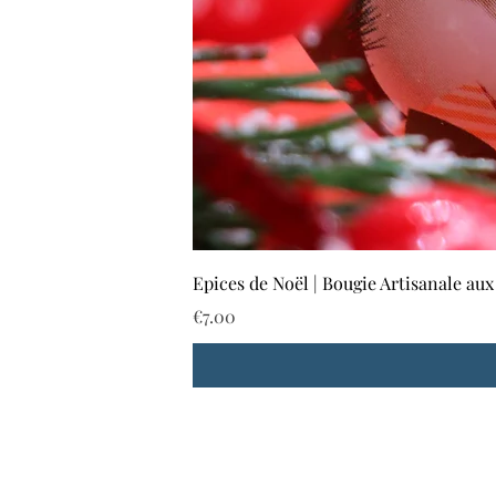
Epices de Noël | Bougie Artisanale aux
Price
€7.00