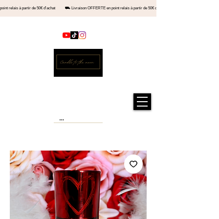
en point relais à partir de 50€ d'achat ⛟ Livraison OFFERTE en point relais à partir de 50€ d'achat ⛟ Livraiso
Contact
Official store
Candle to the moon®