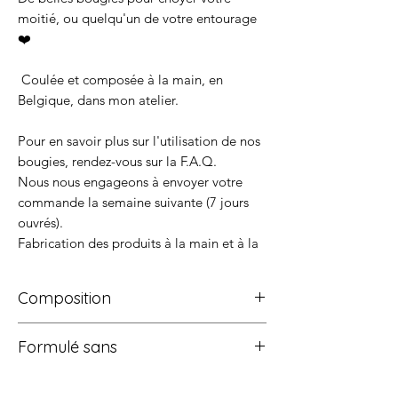
moitié, ou quelqu'un de votre entourage
❤️
Coulée et composée à la main, en
Belgique, dans mon atelier.
Pour en savoir plus sur l'utilisation de nos
bougies, rendez-vous sur la F.A.Q.
Nous nous engageons à envoyer votre
commande la semaine suivante (7 jours
ouvrés).
Fabrication des produits à la main et à la
demande afin de garantir la qualité des
ingrédients et de la confection.
Composition
Conseil d'utilisation pour la première
• Cire de soja garantie non-testée sur les
utilisation : Laisser bruler minimum 1
Formulé sans
animaux (cruelty free) et sans pesticides, pour
heure afin que la cire fonde sur toute la
une qualité irréprochable. Elle est 100%
- Cmr
surface.
biodégradable et naturelle. De plus, elle n’émet