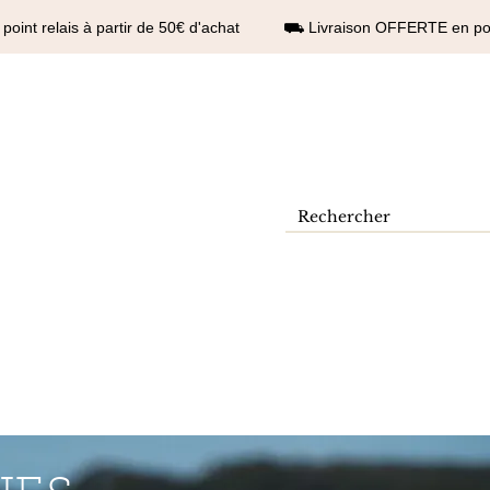
int relais à partir de 50€ d'achat ⛟ Livraison OFFERTE en point
Contact
Se connecter
AFFINÉES
BOUGIES MASSAGE
DIFFUSEUR
BRÛLE-PARFUM
PARFUM 