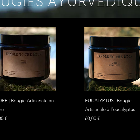
UGIES AYURVÉDIQ
Aperçu rapide
Aperçu rapide
RE | Bougie Artisanale au
EUCALYPTUS | Bougie
re
Artisanale à l'eucalyptus
Prix
00 €
60,00 €