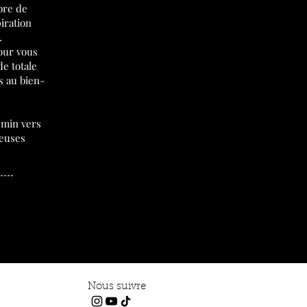
bre de
iration
.
our vous
e totale
s au bien-
emin vers
ueuses
Nous suivre