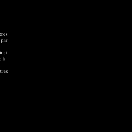
bres
t par
insi
e à
,
utres