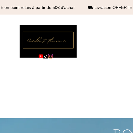
 en point relais à partir de 50€ d'achat ⛟ Livraison OFFERTE en
Candle to the moo
Boutique officielle
ACCUEIL
BOUGIES FLORALES
BOUGIES ELÉGANCES
BOUGI