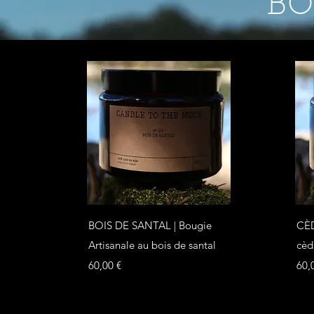
BO
Aperçu rapide
BOIS DE SANTAL | Bougie
CÈD
Artisanale au bois de santal
cèd
Prix
Prix
60,00 €
60,