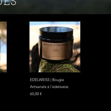
UES
Aperçu rapide
EDELWEISS | Bougie
Artisanale à l'edelweiss
Prix
60,00 €